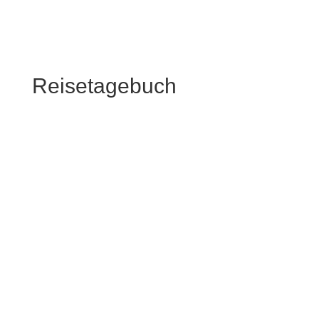
Reisetagebuch
Thomas Krebs
Es wird Zeit zu resümieren, ein Fazit unserer
Skandinavien Reise zu ziehen. Wir waren vom
9.6.2024 bis 31.7.2024, also insgesamt 52 Tage
auf unserer ersten Reise durch Skandinavien
unterwegs. Der Schwerpunkt der Reise war