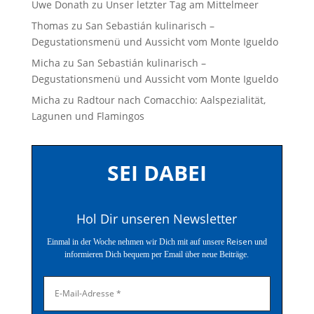
Uwe Donath
zu
Unser letzter Tag am Mittelmeer
Thomas
zu
San Sebastián kulinarisch –
Degustationsmenü und Aussicht vom Monte Igueldo
Micha
zu
San Sebastián kulinarisch –
Degustationsmenü und Aussicht vom Monte Igueldo
Micha
zu
Radtour nach Comacchio: Aalspezialität,
Lagunen und Flamingos
SEI DABEI
Hol Dir unseren Newsletter
Reisen
Einmal in der Woche nehmen wir Dich mit auf unsere
und
informieren Dich bequem per Email über neue Beiträge.