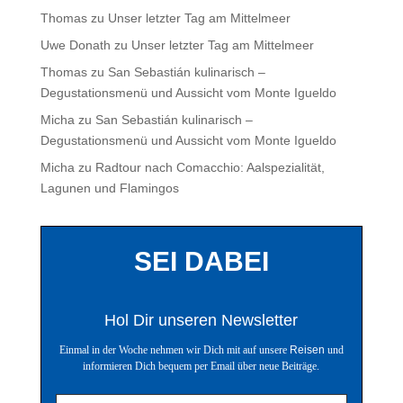
Thomas
zu
Unser letzter Tag am Mittelmeer
Uwe Donath
zu
Unser letzter Tag am Mittelmeer
Thomas
zu
San Sebastián kulinarisch –
Degustationsmenü und Aussicht vom Monte Igueldo
Micha
zu
San Sebastián kulinarisch –
Degustationsmenü und Aussicht vom Monte Igueldo
Micha
zu
Radtour nach Comacchio: Aalspezialität,
Lagunen und Flamingos
SEI DABEI
Hol Dir unseren Newsletter
Einmal in der Woche nehmen wir Dich mit auf unsere
Reisen
und
informieren Dich bequem per Email über neue Beiträge.