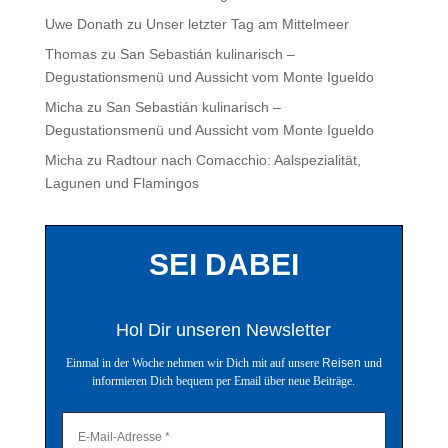
Uwe Donath
zu
Unser letzter Tag am Mittelmeer
Thomas
zu
San Sebastián kulinarisch –
Degustationsmenü und Aussicht vom Monte Igueldo
Micha
zu
San Sebastián kulinarisch –
Degustationsmenü und Aussicht vom Monte Igueldo
Micha
zu
Radtour nach Comacchio: Aalspezialität,
Lagunen und Flamingos
SEI DABEI
Hol Dir unseren Newsletter
Einmal in der Woche nehmen wir Dich mit auf unsere
Reisen
und
informieren Dich bequem per Email über neue Beiträge.