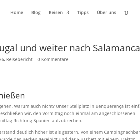
Home
Blog
Reisen
Tipps
Über uns
tugal und weiter nach Salamanc
26
,
Reisebericht
|
0 Kommentare
enießen
ehen. Warum auch nicht? Unser Stellplatz in
Benquerença
ist ein
beschließen wir, den Vormittag noch einmal am angeschlossenen
mittag Richtung Spanien aufzubrechen.
erstand deutlich höher ist als gestern. Von einem Campingnachba
wurde das Becken gereinigt und das Flussbett mit einem Traktor