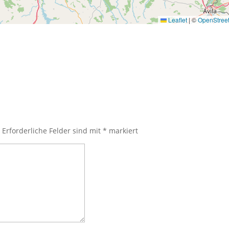
Leaflet
|
©
OpenStree
Nächster Beitr
.
Erforderliche Felder sind mit
*
markiert