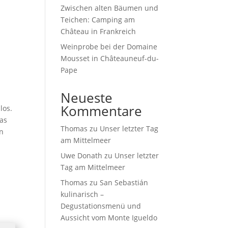
Zwischen alten Bäumen und
Teichen: Camping am
Château in Frankreich
Weinprobe bei der Domaine
Mousset in Châteauneuf-du-
Pape
Neueste
Kommentare
los.
das
Thomas
zu
Unser letzter Tag
nn
am Mittelmeer
Uwe Donath
zu
Unser letzter
Tag am Mittelmeer
Thomas
zu
San Sebastián
kulinarisch –
Degustationsmenü und
Aussicht vom Monte Igueldo