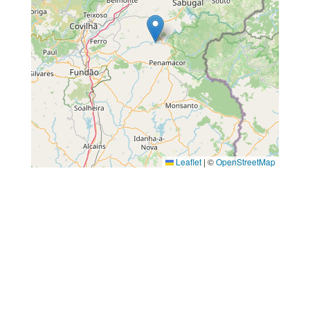
Leaflet
|
©
OpenStreetMap
←
Vorheriger Beitrag
Nächster Beitrag
→