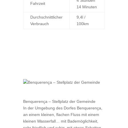
4 Stunden
Fahrzeit
14 Minuten
Durchschnittlicher
9,4l /
Verbrauch
100km
Benquerença – Stellplatz der Gemeinde
In der Umgebung des Dorfes Benquerença,
an einem kleinen, flachen Fluss mit einem
kleinen Wasserfall… mit Bademöglichkeit,
sehr friedlich und ruhig, mit etwas Schatten