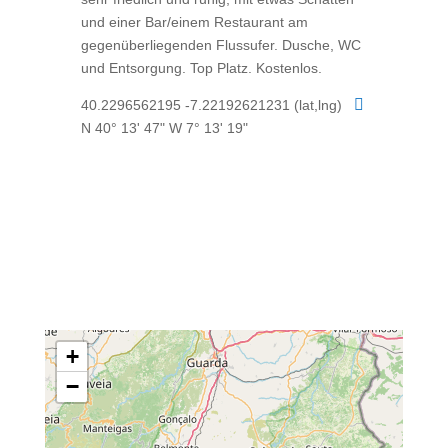
und einer Bar/einem Restaurant am
gegenüberliegenden Flussufer. Dusche, WC
und Entsorgung. Top Platz. Kostenlos.

40.2296562195 -7.22192621231 (lat,lng)
N 40° 13' 47" W 7° 13' 19"
+
−