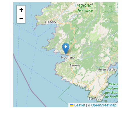
+
−
Leaflet
|
©
OpenStreetMap