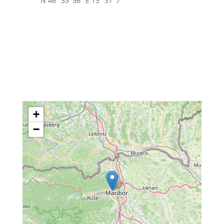
N 46° 33' 56" E 15° 37' 7"
+
−