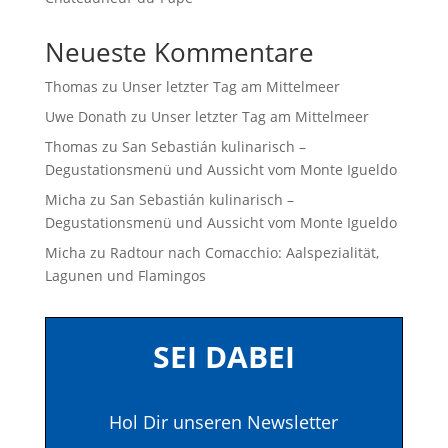
Neueste Kommentare
Thomas
zu
Unser letzter Tag am Mittelmeer
Uwe Donath
zu
Unser letzter Tag am Mittelmeer
Thomas
zu
San Sebastián kulinarisch –
Degustationsmenü und Aussicht vom Monte Igueldo
Micha
zu
San Sebastián kulinarisch –
Degustationsmenü und Aussicht vom Monte Igueldo
Micha
zu
Radtour nach Comacchio: Aalspezialität,
Lagunen und Flamingos
SEI DABEI
Hol Dir unseren Newsletter