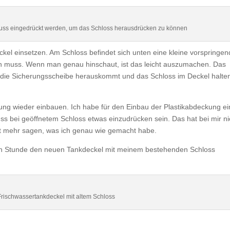
muss eingedrückt werden, um das Schloss herausdrücken zu können
kel einsetzen. Am Schloss befindet sich unten eine kleine vorspringe
den muss. Wenn man genau hinschaut, ist das leicht auszumachen. Das
s die Sicherungsscheibe herauskommt und das Schloss im Deckel halte
ng wieder einbauen. Ich habe für den Einbau der Plastikabdeckung ei
ss bei geöffnetem Schloss etwas einzudrücken sein. Das hat bei mir ni
icht mehr sagen, was ich genau wie gemacht habe.
lben Stunde den neuen Tankdeckel mit meinem bestehenden Schloss
rischwassertankdeckel mit altem Schloss