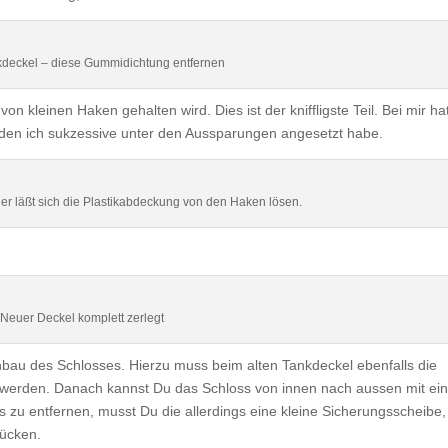
deckel – diese Gummidichtung entfernen
on kleinen Haken gehalten wird. Dies ist der kniffligste Teil. Bei mir ha
den ich sukzessive unter den Aussparungen angesetzt habe.
r läßt sich die Plastikabdeckung von den Haken lösen.
Neuer Deckel komplett zerlegt
nbau des Schlosses. Hierzu muss beim alten Tankdeckel ebenfalls die
 werden. Danach kannst Du das Schloss von innen nach aussen mit e
u entfernen, musst Du die allerdings eine kleine Sicherungsscheibe,
rücken.