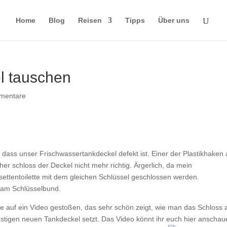
Home
Blog
Reisen
Tipps
Über uns
l tauschen
mentare
 dass unser Frischwassertankdeckel defekt ist. Einer der Plastikhaken 
r schloss der Deckel nicht mehr richtig. Ärgerlich, da mein
ettentoilette mit dem gleichen Schlüssel geschlossen werden.
l am Schlüsselbund.
se auf ein Video gestoßen, das sehr schön zeigt, wie man das Schloss 
tigen neuen Tankdeckel setzt. Das Video könnt ihr euch hier anschau