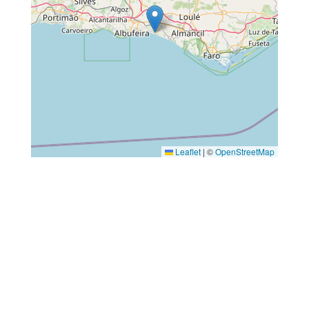
Leaflet
|
©
OpenStreetMap
←
Vorheriger Beitrag
Nächster Beitrag
→