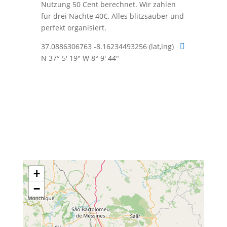
Nutzung 50 Cent berechnet. Wir zahlen
für drei Nächte 40€. Alles blitzsauber und
perfekt organisiert.
37.0886306763 -8.16234493256 (lat,lng)

N 37° 5' 19" W 8° 9' 44"
+
−