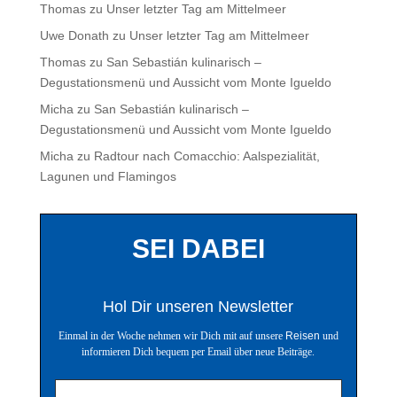
Thomas
zu
Unser letzter Tag am Mittelmeer
Uwe Donath
zu
Unser letzter Tag am Mittelmeer
Thomas
zu
San Sebastián kulinarisch –
Degustationsmenü und Aussicht vom Monte Igueldo
Micha
zu
San Sebastián kulinarisch –
Degustationsmenü und Aussicht vom Monte Igueldo
Micha
zu
Radtour nach Comacchio: Aalspezialität,
Lagunen und Flamingos
SEI DABEI
Hol Dir unseren Newsletter
Einmal in der Woche nehmen wir Dich mit auf unsere
Reisen
und
informieren Dich bequem per Email über neue Beiträge.