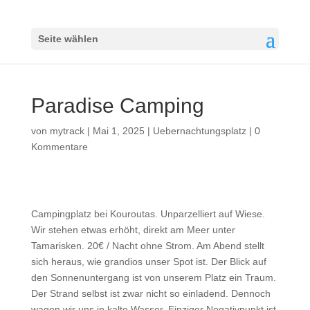
Seite wählen
Paradise Camping
von
mytrack
|
Mai 1, 2025
|
Uebernachtungsplatz
|
0
Kommentare
Campingplatz bei Kouroutas. Unparzelliert auf Wiese.
Wir stehen etwas erhöht, direkt am Meer unter
Tamarisken. 20€ / Nacht ohne Strom. Am Abend stellt
sich heraus, wie grandios unser Spot ist. Der Blick auf
den Sonnenuntergang ist von unserem Platz ein Traum.
Der Strand selbst ist zwar nicht so einladend. Dennoch
wagen wir uns in kalte Wasser. Einziger Negativpunkt ist,