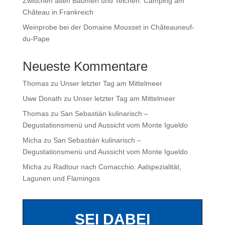
Zwischen alten Bäumen und Teichen: Camping am
Château in Frankreich
Weinprobe bei der Domaine Mousset in Châteauneuf-
du-Pape
Neueste Kommentare
Thomas
zu
Unser letzter Tag am Mittelmeer
Uwe Donath
zu
Unser letzter Tag am Mittelmeer
Thomas
zu
San Sebastián kulinarisch –
Degustationsmenü und Aussicht vom Monte Igueldo
Micha
zu
San Sebastián kulinarisch –
Degustationsmenü und Aussicht vom Monte Igueldo
Micha
zu
Radtour nach Comacchio: Aalspezialität,
Lagunen und Flamingos
SEI DABEI