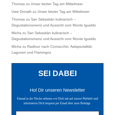
Thomas
zu
Unser letzter Tag am Mittelmeer
Uwe Donath
zu
Unser letzter Tag am Mittelmeer
Thomas
zu
San Sebastián kulinarisch –
Degustationsmenü und Aussicht vom Monte Igueldo
Micha
zu
San Sebastián kulinarisch –
Degustationsmenü und Aussicht vom Monte Igueldo
Micha
zu
Radtour nach Comacchio: Aalspezialität,
Lagunen und Flamingos
SEI DABEI
Hol Dir unseren Newsletter
Einmal in der Woche nehmen wir Dich mit auf unsere
Reisen
und
informieren Dich bequem per Email über neue Beiträge.