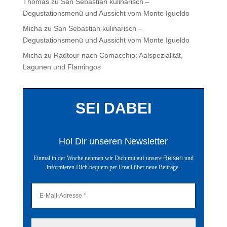
Thomas
zu
San Sebastián kulinarisch –
Degustationsmenü und Aussicht vom Monte Igueldo
Micha
zu
San Sebastián kulinarisch –
Degustationsmenü und Aussicht vom Monte Igueldo
Micha
zu
Radtour nach Comacchio: Aalspezialität,
Lagunen und Flamingos
SEI DABEI
Hol Dir unseren Newsletter
Einmal in der Woche nehmen wir Dich mit auf unsere
Reisen
und
informieren Dich bequem per Email über neue Beiträge.