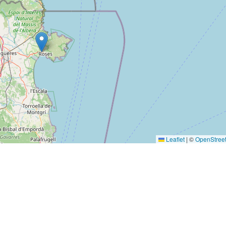
Leaflet
|
©
OpenStree
Nächster Beitr