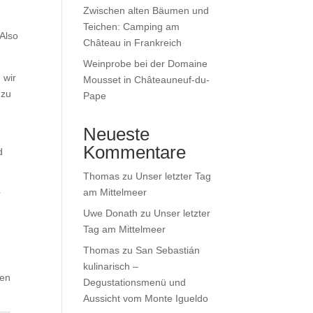
Zwischen alten Bäumen und
Teichen: Camping am
 Also
Château in Frankreich
Weinprobe bei der Domaine
 wir
Mousset in Châteauneuf-du-
 zu
Pape
Neueste
Kommentare
d
Thomas
zu
Unser letzter Tag
am Mittelmeer
r
Uwe Donath
zu
Unser letzter
Tag am Mittelmeer
Thomas
zu
San Sebastián
kulinarisch –
hen
Degustationsmenü und
Aussicht vom Monte Igueldo