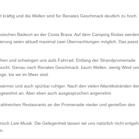
ht kräftig und die Wellen sind für Renates Geschmack deutlich zu hoch.
assischen Badeort an der Costa Brava. Auf dem
Camping Rodas
werden
ierung seien aktuell maximal zwei Übernachtungen möglich. Das passt
chen und schwingen uns aufs Fahrrad. Entlang der Strandpromenade
adebucht. Genau nach Renates Geschmack: kaum Wellen, wenig Wind un
ge, bis wir im Meer sind.
h wärmer und auch spürbar ruhiger. Nach den vielen Atlantikstränden de
 ungewohnt an. Aber eben auch ausgesprochen angenehm.
 zahlreichen Restaurants an der Promenade nieder und genießen den
och Live-Musik. Die Gelegenheit lassen wir uns natürlich nicht entge
n.