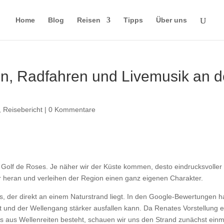
Home
Blog
Reisen
Tipps
Über uns
en, Radfahren und Livemusik an d
,
Reisebericht
|
0 Kommentare
n
Golf de Roses
. Je näher wir der Küste kommen, desto eindrucksvoller
 heran und verleihen der Region einen ganz eigenen Charakter.
s
, der direkt an einem Naturstrand liegt. In den Google-Bewertungen h
ist und der Wellengang stärker ausfallen kann. Da Renates Vorstellung 
s aus Wellenreiten besteht, schauen wir uns den Strand zunächst einm