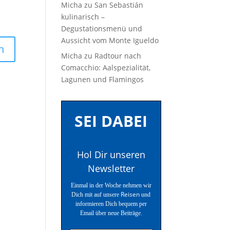
Micha
zu
San Sebastián
kulinarisch –
Degustationsmenü und
Aussicht vom Monte Igueldo
Micha
zu
Radtour nach
Comacchio: Aalspezialität,
Lagunen und Flamingos
SEI DABEI
Hol Dir unseren
Newsletter
Einmal in der Woche nehmen wir
Reisen
Dich mit auf unsere
und
informieren Dich bequem per
Email über neue Beiträge.