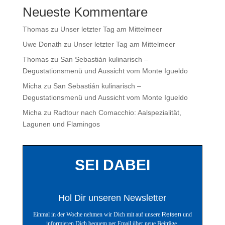
Neueste Kommentare
Thomas
zu
Unser letzter Tag am Mittelmeer
Uwe Donath
zu
Unser letzter Tag am Mittelmeer
Thomas
zu
San Sebastián kulinarisch –
Degustationsmenü und Aussicht vom Monte Igueldo
Micha
zu
San Sebastián kulinarisch –
Degustationsmenü und Aussicht vom Monte Igueldo
Micha
zu
Radtour nach Comacchio: Aalspezialität,
Lagunen und Flamingos
SEI DABEI
Hol Dir unseren Newsletter
Einmal in der Woche nehmen wir Dich mit auf unsere
Reisen
und
informieren Dich bequem per Email über neue Beiträge.