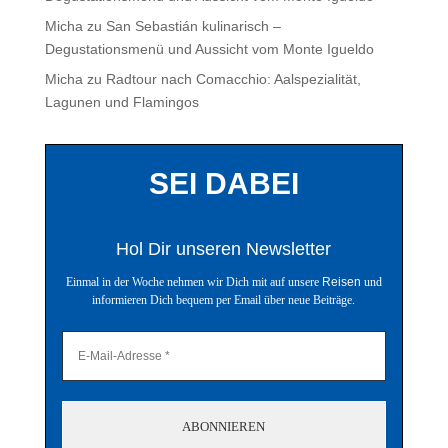
Micha
zu
San Sebastián kulinarisch –
Degustationsmenü und Aussicht vom Monte Igueldo
Micha
zu
Radtour nach Comacchio: Aalspezialität,
Lagunen und Flamingos
SEI DABEI
Hol Dir unseren Newsletter
Einmal in der Woche nehmen wir Dich mit auf unsere
Reisen
und
informieren Dich bequem per Email über neue Beiträge.