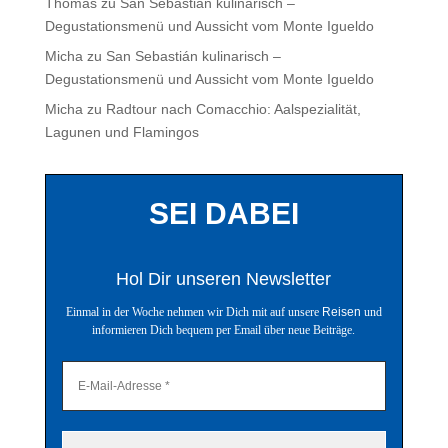
Thomas
zu
San Sebastián kulinarisch –
Degustationsmenü und Aussicht vom Monte Igueldo
Micha
zu
San Sebastián kulinarisch –
Degustationsmenü und Aussicht vom Monte Igueldo
Micha
zu
Radtour nach Comacchio: Aalspezialität,
Lagunen und Flamingos
SEI DABEI
Hol Dir unseren Newsletter
Einmal in der Woche nehmen wir Dich mit auf unsere
Reisen
und
informieren Dich bequem per Email über neue Beiträge.