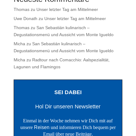
Thomas
zu
Unser letzter Tag am Mittelmeer
Uwe Donath
zu
Unser letzter Tag am Mittelmeer
Thomas
zu
San Sebastián kulinarisch –
Degustationsmenü und Aussicht vom Monte Igueldo
Micha
zu
San Sebastián kulinarisch –
Degustationsmenü und Aussicht vom Monte Igueldo
Micha
zu
Radtour nach Comacchio: Aalspezialität,
Lagunen und Flamingos
SEI DABEI
Hol Dir unseren Newsletter
Einmal in der Woche nehmen wir Dich mit auf
unsere
Reisen
und informieren Dich bequem per
Email über neue Beiträge.