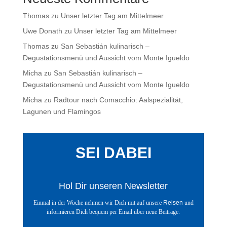
Thomas
zu
Unser letzter Tag am Mittelmeer
Uwe Donath
zu
Unser letzter Tag am Mittelmeer
Thomas
zu
San Sebastián kulinarisch –
Degustationsmenü und Aussicht vom Monte Igueldo
Micha
zu
San Sebastián kulinarisch –
Degustationsmenü und Aussicht vom Monte Igueldo
Micha
zu
Radtour nach Comacchio: Aalspezialität,
Lagunen und Flamingos
SEI DABEI
Hol Dir unseren Newsletter
Einmal in der Woche nehmen wir Dich mit auf unsere
Reisen
und
informieren Dich bequem per Email über neue Beiträge.