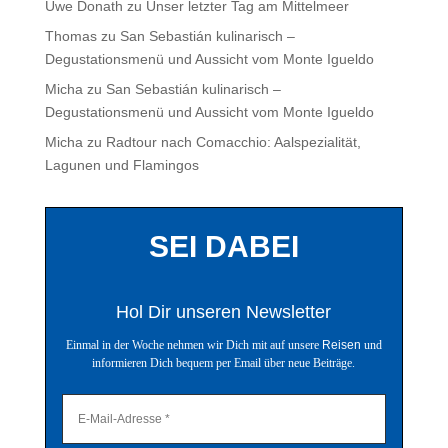
Uwe Donath
zu
Unser letzter Tag am Mittelmeer
Thomas
zu
San Sebastián kulinarisch –
Degustationsmenü und Aussicht vom Monte Igueldo
Micha
zu
San Sebastián kulinarisch –
Degustationsmenü und Aussicht vom Monte Igueldo
Micha
zu
Radtour nach Comacchio: Aalspezialität,
Lagunen und Flamingos
SEI DABEI
Hol Dir unseren Newsletter
Einmal in der Woche nehmen wir Dich mit auf unsere
Reisen
und
informieren Dich bequem per Email über neue Beiträge.