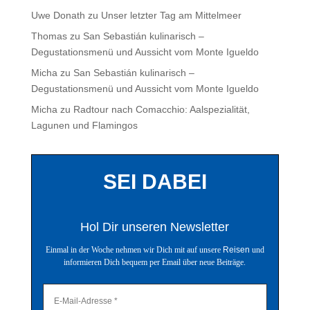
Uwe Donath
zu
Unser letzter Tag am Mittelmeer
Thomas
zu
San Sebastián kulinarisch –
Degustationsmenü und Aussicht vom Monte Igueldo
Micha
zu
San Sebastián kulinarisch –
Degustationsmenü und Aussicht vom Monte Igueldo
Micha
zu
Radtour nach Comacchio: Aalspezialität,
Lagunen und Flamingos
SEI DABEI
Hol Dir unseren Newsletter
Einmal in der Woche nehmen wir Dich mit auf unsere
Reisen
und
informieren Dich bequem per Email über neue Beiträge.